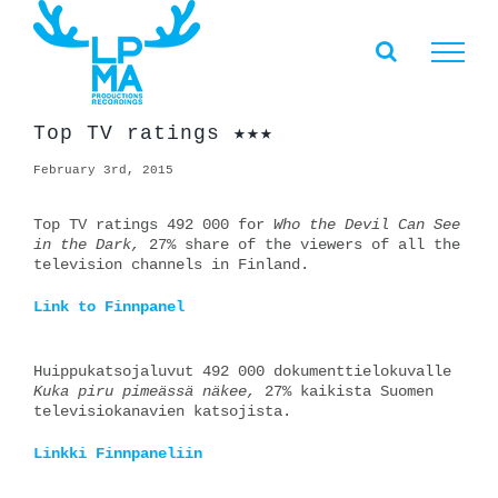
Skip
to
content
Top TV ratings ★★★
February 3rd, 2015
Top TV ratings 492 000 for
Who the Devil Can See
in the Dark
,
27% share of the viewers of all the
television channels in Finland.
Link to Finnpanel
Huippukatsojaluvut 492 000 dokumenttielokuvalle
Kuka piru pimeässä näkee
,
27% kaikista Suomen
televisiokanavien katsojista.
Linkki Finnpaneliin